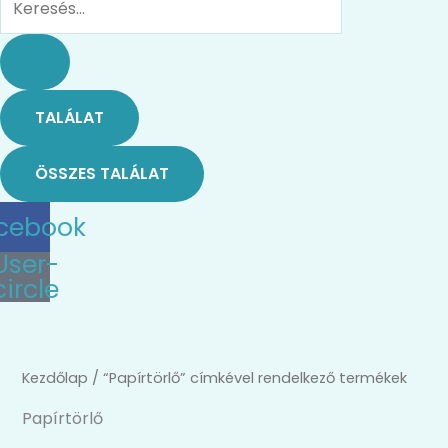
TALÁLAT
ÖSSZES TALÁLAT
cebook
User-
circle
Kezdőlap
/ “Papírtörlő” címkével rendelkező termékek
Papírtörlő