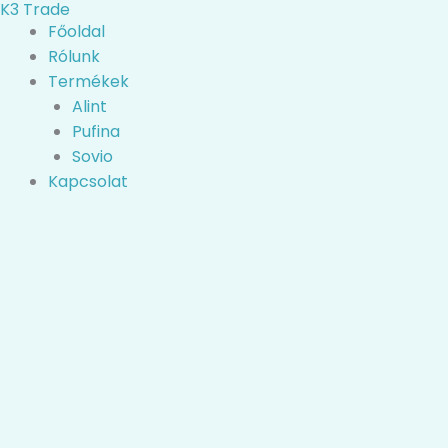
K3 Trade
Skip
Search
Főoldal
to
...
Rólunk
content
Termékek
Alint
Pufina
Sovio
Kapcsolat