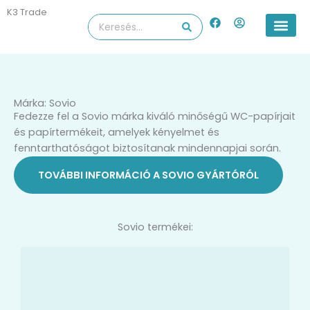
Skip
K3 Trade
F
U
Search
to
a
s
...
content
c
e
e
r
b
-
o
c
o
i
k
r
Márka: Sovio
c
Fedezze fel a Sovio márka kiváló minőségű WC-papírjait
l
e
és papírtermékeit, amelyek kényelmet és
fenntarthatóságot biztosítanak mindennapjai során.
TOVÁBBI INFORMÁCIÓ A SOVIO GYÁRTÓRÓL
Sovio termékei: