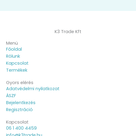
K3 Trade Kft
Menü
Főoldal
Rólunk
Kapcsolat
Termékek
Gyors elérés
Adatvédelmi nyilatkozat
ÁSZF
Bejelentkezés
Regisztráció
Kapcsolat
06 1 400 4459
info@k3trade.hu