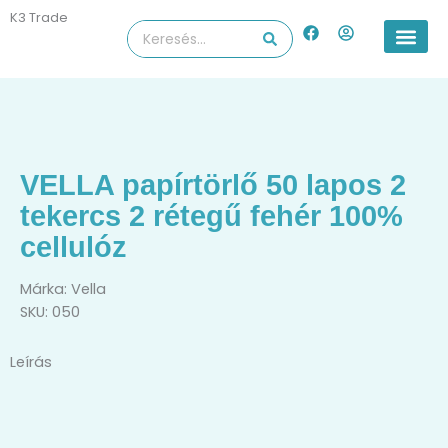
Skip
K3 Trade
F
U
Search
to
a
s
...
content
c
e
e
r
b
-
o
c
o
i
k
r
c
l
VELLA papírtörlő 50 lapos 2
e
tekercs 2 rétegű fehér 100%
cellulóz
Márka:
Vella
SKU: 050
Leírás