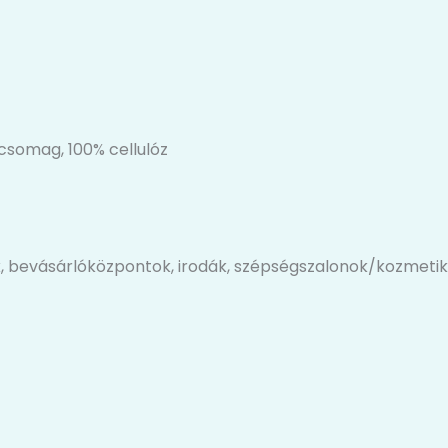
csomag, 100% cellulóz
 bevásárlóközpontok, irodák, szépségszalonok/kozmetikák,