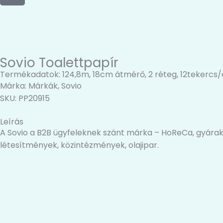
b
e
o
r
o
-
k
c
i
Sovio Toalettpapír
r
Termékadatok: 124,8m, 18cm átmérő, 2 réteg, 12tekercs/
c
Márka:
Márkák
,
Sovio
l
SKU: PP20915
e
Leírás
A Sovio a B2B ügyfeleknek szánt márka – HoReCa, gyárak,
létesítmények, közintézmények, olajipar.