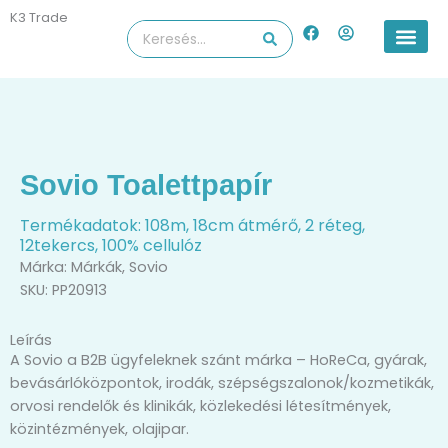
Skip
K3 Trade
F
U
Search
to
a
s
...
content
c
e
e
r
b
-
o
c
o
i
k
r
c
l
Sovio Toalettpapír
e
Termékadatok: 108m, 18cm átmérő, 2 réteg,
12tekercs, 100% cellulóz
Márka:
Márkák
,
Sovio
SKU: PP20913
Leírás
A Sovio a B2B ügyfeleknek szánt márka – HoReCa, gyárak,
bevásárlóközpontok, irodák, szépségszalonok/kozmetikák,
orvosi rendelők és klinikák, közlekedési létesítmények,
közintézmények, olajipar.