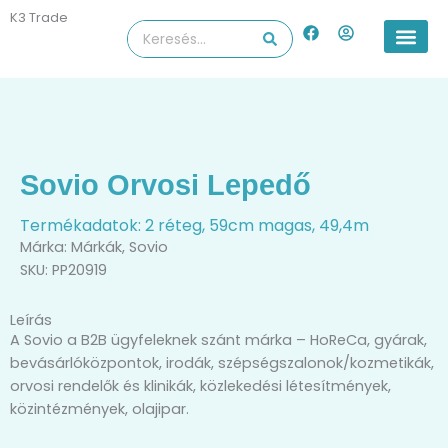
Skip
K3 Trade
F
U
Search
to
a
s
...
content
c
e
e
r
b
-
o
c
o
i
k
r
c
l
Sovio Orvosi Lepedő
e
Termékadatok: 2 réteg, 59cm magas, 49,4m
Márka:
Márkák
,
Sovio
SKU: PP20919
Leírás
A Sovio a B2B ügyfeleknek szánt márka – HoReCa, gyárak,
bevásárlóközpontok, irodák, szépségszalonok/kozmetikák,
orvosi rendelők és klinikák, közlekedési létesítmények,
közintézmények, olajipar.