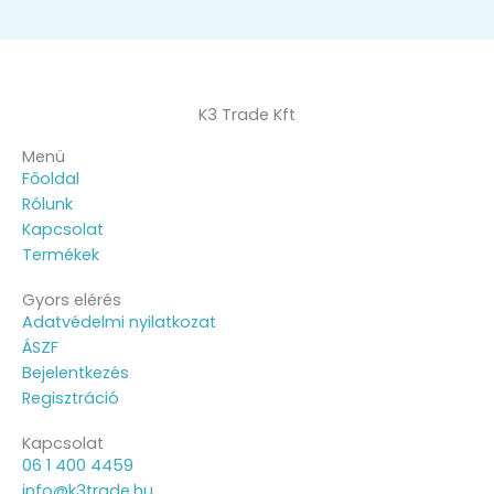
K3 Trade Kft
Menü
Főoldal
Rólunk
Kapcsolat
Termékek
Gyors elérés
Adatvédelmi nyilatkozat
ÁSZF
Bejelentkezés
Regisztráció
Kapcsolat
06 1 400 4459
info@k3trade.hu