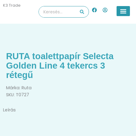
Skip
K3 Trade
F
U
Search
to
a
s
...
content
c
e
e
r
b
-
o
c
o
i
k
r
c
l
RUTA toalettpapír Selecta
e
Golden Line 4 tekercs 3
rétegű
Márka:
Ruta
SKU: T0727
Leírás