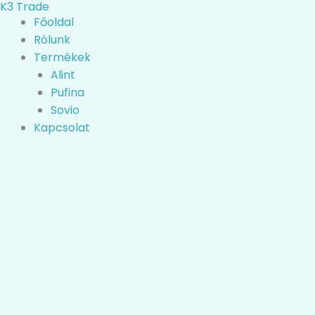
K3 Trade
Skip
Search
Főoldal
to
...
Rólunk
content
Termékek
Alint
Pufina
Sovio
Kapcsolat