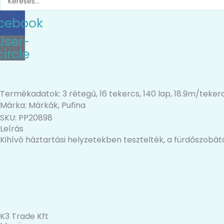
...
cebook
User-
circle
Termékadatok: 3 rétegű, 16 tekercs, 140 lap, 18.9m/tekercs,
Márka:
Márkák
,
Pufina
SKU: PP20898
Leírás
Kihívó háztartási helyzetekben tesztelték, a fürdőszobát
K3 Trade Kft