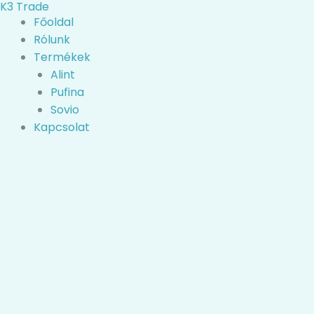
K3 Trade
Skip
Főoldal
to
Rólunk
content
Termékek
Alint
Pufina
Sovio
Kapcsolat