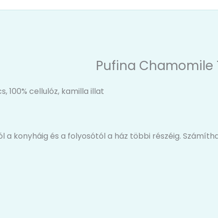
Pufina Chamomile To
 100% cellulóz, kamilla illat
ól a konyháig és a folyosótól a ház többi részéig. Számít