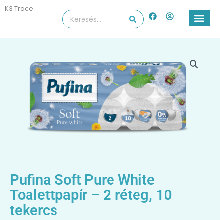
Skip
K3 Trade
F
U
Search
to
a
s
...
content
c
e
e
r
b
-
o
c
o
i
k
r
c
l
e
Pufina Soft Pure White
Toalettpapír – 2 réteg, 10
tekercs