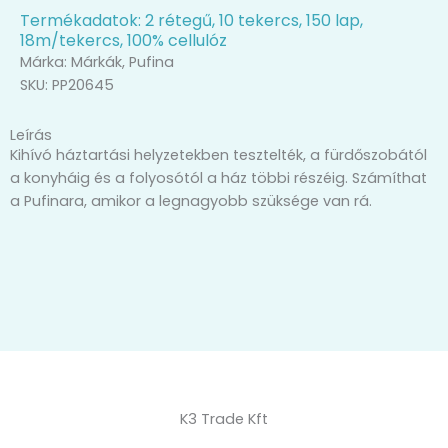
Termékadatok: 2 rétegű, 10 tekercs, 150 lap,
18m/tekercs, 100% cellulóz
Márka:
Márkák
,
Pufina
SKU: PP20645
Leírás
Kihívó háztartási helyzetekben tesztelték, a fürdőszobától
a konyháig és a folyosótól a ház többi részéig. Számíthat
a Pufinara, amikor a legnagyobb szüksége van rá.
K3 Trade Kft