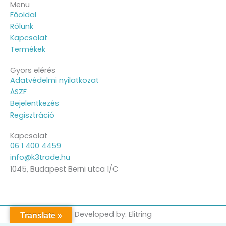
Menü
Főoldal
Rólunk
Kapcsolat
Termékek
Gyors elérés
Adatvédelmi nyilatkozat
ÁSZF
Bejelentkezés
Regisztráció
Kapcsolat
06 1 400 4459
info@k3trade.hu
1045, Budapest Berni utca 1/C
Developed by: Elitring
Translate »