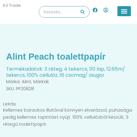
Skip
K3 Trade
F
U
Search
to
a
s
...
content
c
e
e
r
b
-
o
c
o
i
k
r
c
l
Alint Peach toalettpapír
e
Termékadatok: 3 réteg, 4 tekercs, 110 lap, 12.65m/
tekercs, 100% cellulóz, 16 csomag/ zsugor
Márka:
Alint
,
Márkák
SKU: PP20828
Leírás
Kellemes barackos illatával könnyen elvarázsol, puhasága
pedig kellemes tapintást nyújt. 100% cellulózból készült, 3
rétegű toalettpapír.