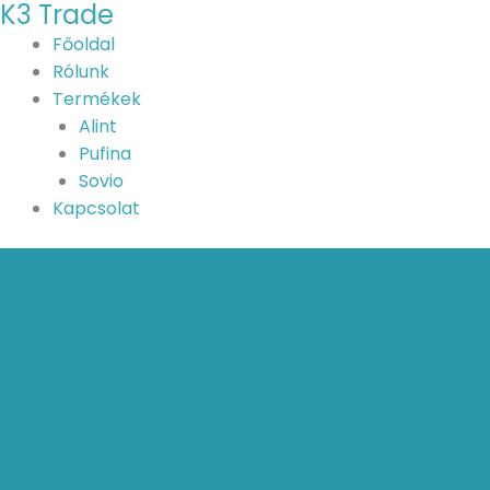
K3 Trade
Skip
to
Főoldal
content
Rólunk
Termékek
Alint
Pufina
Sovio
Kapcsolat