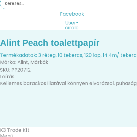
Search
...
Facebook
User-
circle
Alint Peach toalettpapír
Termékadatok: 3 réteg, 10 tekercs, 120 lap, 14.4m/ tekerc
Márka:
Alint
,
Márkák
SKU: PP20712
Leírás
Kellemes barackos illatával könnyen elvarázsol, puhasága 
K3 Trade Kft
Menü