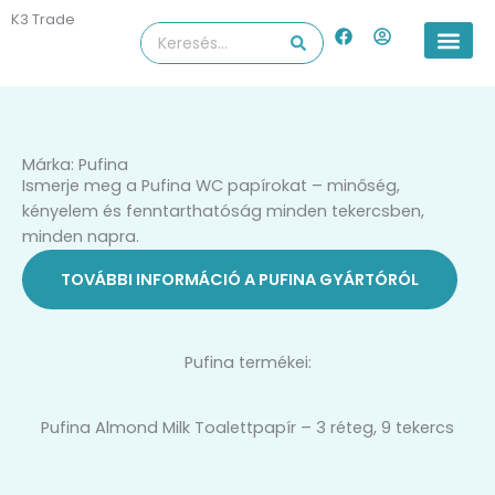
Skip
K3 Trade
F
U
Search
to
a
s
...
content
c
e
e
r
b
-
o
c
o
i
k
r
Márka: Pufina
c
Ismerje meg a Pufina WC papírokat – minőség,
l
e
kényelem és fenntarthatóság minden tekercsben,
minden napra.
TOVÁBBI INFORMÁCIÓ A PUFINA GYÁRTÓRÓL
Pufina termékei:
Pufina Almond Milk Toalettpapír – 3 réteg, 9 tekercs