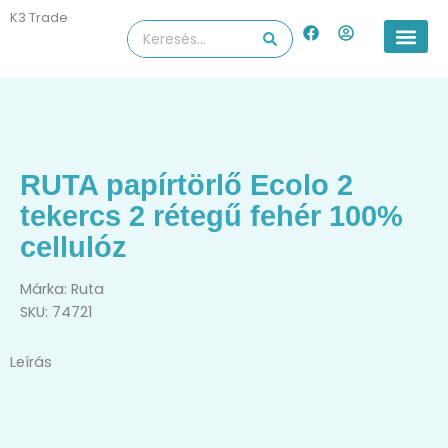
Skip
K3 Trade
F
U
Search
to
a
s
...
content
c
e
e
r
b
-
o
c
o
i
k
r
c
l
RUTA papírtörlő Ecolo 2
e
tekercs 2 rétegű fehér 100%
cellulóz
Márka:
Ruta
SKU: 74721
Leírás