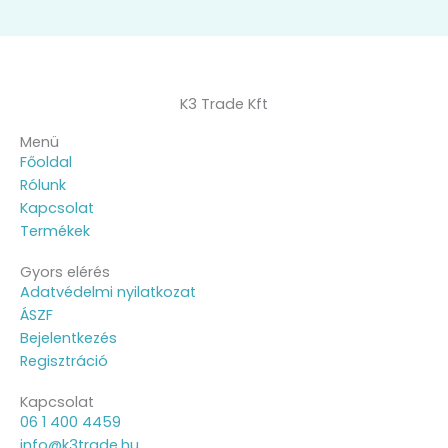
K3 Trade Kft
Menü
Főoldal
Rólunk
Kapcsolat
Termékek
Gyors elérés
Adatvédelmi nyilatkozat
ÁSZF
Bejelentkezés
Regisztráció
Kapcsolat
06 1 400 4459
info@k3trade.hu